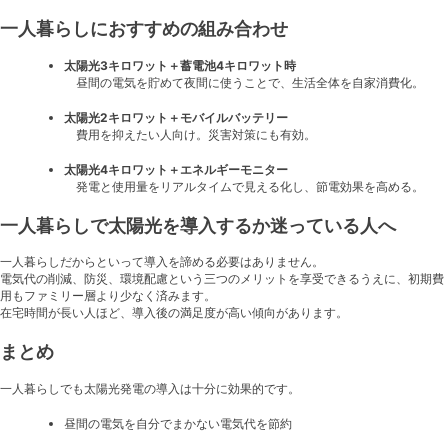
一人暮らしにおすすめの組み合わせ
太陽光3キロワット＋蓄電池4キロワット時
昼間の電気を貯めて夜間に使うことで、生活全体を自家消費化。
太陽光2キロワット＋モバイルバッテリー
費用を抑えたい人向け。災害対策にも有効。
太陽光4キロワット＋エネルギーモニター
発電と使用量をリアルタイムで見える化し、節電効果を高める。
一人暮らしで太陽光を導入するか迷っている人へ
一人暮らしだからといって導入を諦める必要はありません。
電気代の削減、防災、環境配慮という三つのメリットを享受できるうえに、初期費
用もファミリー層より少なく済みます。
在宅時間が長い人ほど、導入後の満足度が高い傾向があります。
まとめ
一人暮らしでも太陽光発電の導入は十分に効果的です。
昼間の電気を自分でまかない電気代を節約