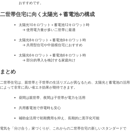
おすすめです。
二世帯住宅に向く太陽光＋蓄電池の構成
太陽光10キロワット＋蓄電池12キロワット時
→ 使用電力量が多い二世帯に最適
太陽光8キロワット＋蓄電池9キロワット時
→ 共用型住宅や中規模住宅におすすめ
太陽光6キロワット＋蓄電池6キロワット時
→ 部分的導入を検討する家庭向け
まとめ
二世帯住宅は、親世帯と子世帯の生活リズムが異なるため、太陽光と蓄電池の活用
によって非常に高い省エネ効果が期待できます。
昼間は親世帯、夜間は子世帯が電力を活用
共用蓄電池で停電時も安心
補助金活用で初期費用を抑え、長期的に黒字化可能
電気を「分け合う」家づくりが、これからの二世帯住宅の新しいスタンダードで