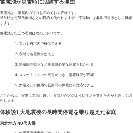
蓄電池が災害時に活躍する理由
蓄電池は、家庭内の電力を貯めておく設備です。
通常時は電気代削減などの目的で使われますが、停電時には非常用電源として機能
します。
蓄電池が役立つ理由は次のとおりです。
電力を自宅内で確保できる
夜間でも電気が使える
冷蔵庫や照明など最低限必要な家電を動かせる
スマートフォンの充電ができ、情報確保が可能
太陽光との併用で長期間の停電にも対応できる
ここからは、実際に災害に遭い、蓄電池がどのように生活を支えたのかを詳しく紹
介します。
体験談1 大地震後の長時間停電を乗り越えた家庭
東北地方 40代夫婦
使用蓄電池容量 10キロワット時