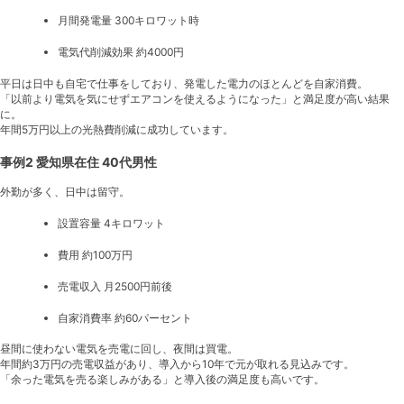
月間発電量 300キロワット時
電気代削減効果 約4000円
平日は日中も自宅で仕事をしており、発電した電力のほとんどを自家消費。
「以前より電気を気にせずエアコンを使えるようになった」と満足度が高い結果
に。
年間5万円以上の光熱費削減に成功しています。
事例2 愛知県在住 40代男性
外勤が多く、日中は留守。
設置容量 4キロワット
費用 約100万円
売電収入 月2500円前後
自家消費率 約60パーセント
昼間に使わない電気を売電に回し、夜間は買電。
年間約3万円の売電収益があり、導入から10年で元が取れる見込みです。
「余った電気を売る楽しみがある」と導入後の満足度も高いです。