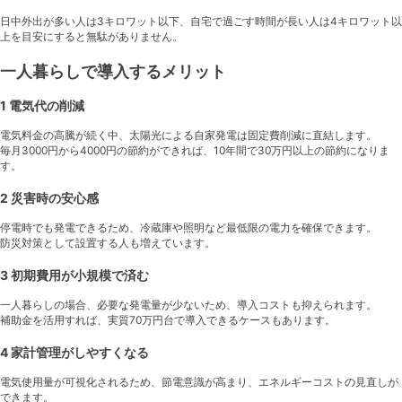
日中外出が多い人は3キロワット以下、自宅で過ごす時間が長い人は4キロワット以
上を目安にすると無駄がありません。
一人暮らしで導入するメリット
1 電気代の削減
電気料金の高騰が続く中、太陽光による自家発電は固定費削減に直結します。
毎月3000円から4000円の節約ができれば、10年間で30万円以上の節約になりま
す。
2 災害時の安心感
停電時でも発電できるため、冷蔵庫や照明など最低限の電力を確保できます。
防災対策として設置する人も増えています。
3 初期費用が小規模で済む
一人暮らしの場合、必要な発電量が少ないため、導入コストも抑えられます。
補助金を活用すれば、実質70万円台で導入できるケースもあります。
4 家計管理がしやすくなる
電気使用量が可視化されるため、節電意識が高まり、エネルギーコストの見直しが
できます。