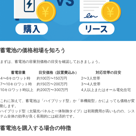
導
入
事
例
と
効
果
蓄電池の価格相場を知ろう
まずは、蓄電池の容量別価格の目安を確認しておきましょう。
蓄電容量
目安価格（設置費込み）
対応世帯の目安
4〜6キロワット時
約100万〜150万円
2〜3人世帯
7〜10キロワット時
約150万〜200万円
3〜4人世帯
10キロワット時以上
約200万〜300万円
4人以上またはオール電化住宅
これに加えて、蓄電池は「ハイブリッド型」か「単機能型」かによっても価格が変
動します。
ハイブリッド型（太陽光パネルと一体制御タイプ）は初期費用が高いものの、シス
テム全体の効率が良く長期的には経済的です。
蓄電池を購入する場合の特徴