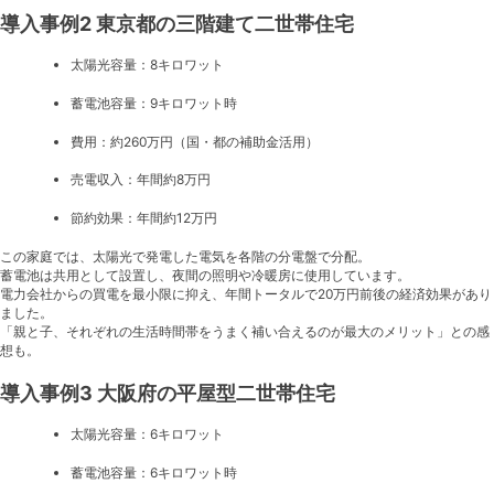
導入事例2 東京都の三階建て二世帯住宅
太陽光容量：8キロワット
蓄電池容量：9キロワット時
費用：約260万円（国・都の補助金活用）
売電収入：年間約8万円
節約効果：年間約12万円
この家庭では、太陽光で発電した電気を各階の分電盤で分配。
蓄電池は共用として設置し、夜間の照明や冷暖房に使用しています。
電力会社からの買電を最小限に抑え、年間トータルで20万円前後の経済効果があり
ました。
「親と子、それぞれの生活時間帯をうまく補い合えるのが最大のメリット」との感
想も。
導入事例3 大阪府の平屋型二世帯住宅
太陽光容量：6キロワット
蓄電池容量：6キロワット時