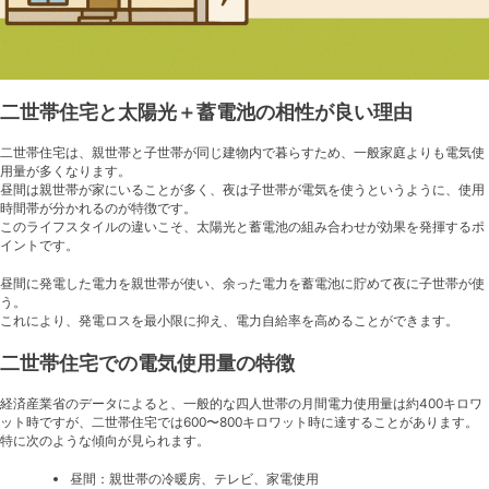
験
談
二世帯住宅と太陽光＋蓄電池の相性が良い理由
二世帯住宅は、親世帯と子世帯が同じ建物内で暮らすため、一般家庭よりも電気使
用量が多くなります。
昼間は親世帯が家にいることが多く、夜は子世帯が電気を使うというように、使用
時間帯が分かれるのが特徴です。
このライフスタイルの違いこそ、太陽光と蓄電池の組み合わせが効果を発揮するポ
イントです。
昼間に発電した電力を親世帯が使い、余った電力を蓄電池に貯めて夜に子世帯が使
う。
これにより、発電ロスを最小限に抑え、電力自給率を高めることができます。
二世帯住宅での電気使用量の特徴
経済産業省のデータによると、一般的な四人世帯の月間電力使用量は約400キロワ
ット時ですが、二世帯住宅では600〜800キロワット時に達することがあります。
特に次のような傾向が見られます。
昼間：親世帯の冷暖房、テレビ、家電使用