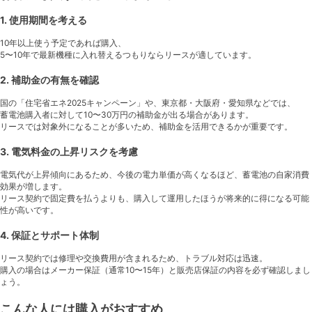
1. 使用期間を考える
10年以上使う予定であれば購入、
5〜10年で最新機種に入れ替えるつもりならリースが適しています。
2. 補助金の有無を確認
国の「住宅省エネ2025キャンペーン」や、東京都・大阪府・愛知県などでは、
蓄電池購入者に対して10〜30万円の補助金が出る場合があります。
リースでは対象外になることが多いため、補助金を活用できるかが重要です。
3. 電気料金の上昇リスクを考慮
電気代が上昇傾向にあるため、今後の電力単価が高くなるほど、蓄電池の自家消費
効果が増します。
リース契約で固定費を払うよりも、購入して運用したほうが将来的に得になる可能
性が高いです。
4. 保証とサポート体制
リース契約では修理や交換費用が含まれるため、トラブル対応は迅速。
購入の場合はメーカー保証（通常10〜15年）と販売店保証の内容を必ず確認しまし
ょう。
こんな人には購入がおすすめ