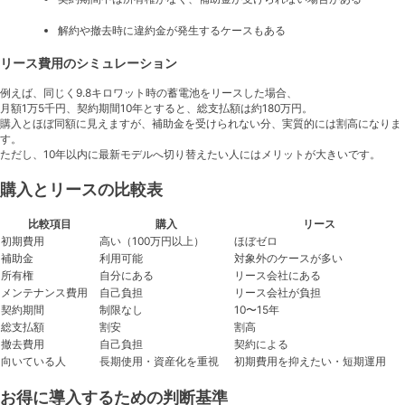
解約や撤去時に違約金が発生するケースもある
リース費用のシミュレーション
例えば、同じく9.8キロワット時の蓄電池をリースした場合、
月額1万5千円、契約期間10年とすると、総支払額は約180万円。
購入とほぼ同額に見えますが、補助金を受けられない分、実質的には割高になりま
す。
ただし、10年以内に最新モデルへ切り替えたい人にはメリットが大きいです。
購入とリースの比較表
比較項目
購入
リース
初期費用
高い（100万円以上）
ほぼゼロ
補助金
利用可能
対象外のケースが多い
所有権
自分にある
リース会社にある
メンテナンス費用
自己負担
リース会社が負担
契約期間
制限なし
10〜15年
総支払額
割安
割高
撤去費用
自己負担
契約による
向いている人
長期使用・資産化を重視
初期費用を抑えたい・短期運用
お得に導入するための判断基準