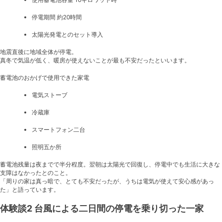
停電期間 約20時間
太陽光発電とのセット導入
地震直後に地域全体が停電。
真冬で気温が低く、暖房が使えないことが最も不安だったといいます。
蓄電池のおかげで使用できた家電
電気ストーブ
冷蔵庫
スマートフォン二台
照明五か所
蓄電池残量は夜までで半分程度。翌朝は太陽光で回復し、停電中でも生活に大きな
支障はなかったとのこと。
「周りの家は真っ暗で、とても不安だったが、うちは電気が使えて安心感があっ
た」と語っています。
体験談2 台風による二日間の停電を乗り切った一家