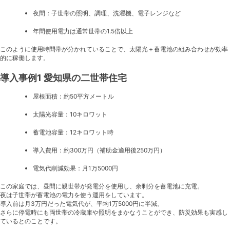
夜間：子世帯の照明、調理、洗濯機、電子レンジなど
年間使用電力は通常世帯の1.5倍以上
このように使用時間帯が分かれていることで、太陽光＋蓄電池の組み合わせが効率
的に稼働します。
導入事例1 愛知県の二世帯住宅
屋根面積：約50平方メートル
太陽光容量：10キロワット
蓄電池容量：12キロワット時
導入費用：約300万円（補助金適用後250万円）
電気代削減効果：月1万5000円
この家庭では、昼間に親世帯が発電分を使用し、余剰分を蓄電池に充電。
夜は子世帯が蓄電池の電力を使う運用をしています。
導入前は月3万円だった電気代が、平均1万5000円に半減。
さらに停電時にも両世帯の冷蔵庫や照明をまかなうことができ、防災効果も実感し
ているとのことです。