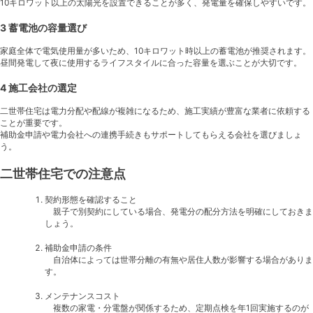
10キロワット以上の太陽光を設置できることが多く、発電量を確保しやすいです。
3 蓄電池の容量選び
家庭全体で電気使用量が多いため、10キロワット時以上の蓄電池が推奨されます。
昼間発電して夜に使用するライフスタイルに合った容量を選ぶことが大切です。
4 施工会社の選定
二世帯住宅は電力分配や配線が複雑になるため、施工実績が豊富な業者に依頼する
ことが重要です。
補助金申請や電力会社への連携手続きもサポートしてもらえる会社を選びましょ
う。
二世帯住宅での注意点
契約形態を確認すること
親子で別契約にしている場合、発電分の配分方法を明確にしておきま
しょう。
補助金申請の条件
自治体によっては世帯分離の有無や居住人数が影響する場合がありま
す。
メンテナンスコスト
複数の家電・分電盤が関係するため、定期点検を年1回実施するのが