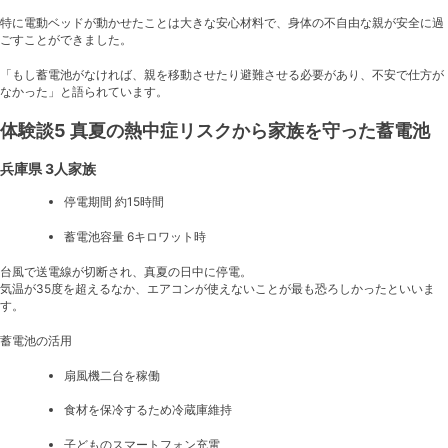
特に電動ベッドが動かせたことは大きな安心材料で、身体の不自由な親が安全に過
ごすことができました。
「もし蓄電池がなければ、親を移動させたり避難させる必要があり、不安で仕方が
なかった」と語られています。
体験談5 真夏の熱中症リスクから家族を守った蓄電池
兵庫県 3人家族
停電期間 約15時間
蓄電池容量 6キロワット時
台風で送電線が切断され、真夏の日中に停電。
気温が35度を超えるなか、エアコンが使えないことが最も恐ろしかったといいま
す。
蓄電池の活用
扇風機二台を稼働
食材を保冷するため冷蔵庫維持
子どものスマートフォン充電