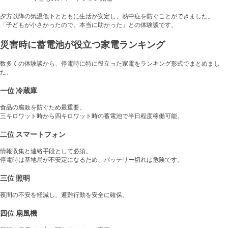
夕方以降の気温低下とともに生活が安定し、熱中症を防ぐことができました。
「子どもが小さかったので、本当に助かった」との体験談です。
災害時に蓄電池が役立つ家電ランキング
数多くの体験談から、停電時に特に役立った家電をランキング形式でまとめまし
た。
一位 冷蔵庫
食品の腐敗を防ぐため最重要。
三キロワット時から四キロワット時の蓄電池で半日程度稼働可能。
二位 スマートフォン
情報収集と連絡手段として必須。
停電時は基地局が不安定になるため、バッテリー切れは危険です。
三位 照明
夜間の不安を軽減し、避難行動を安全に確保。
四位 扇風機