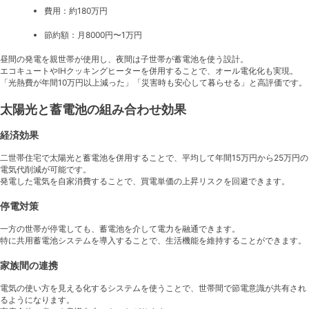
費用：約180万円
節約額：月8000円〜1万円
昼間の発電を親世帯が使用し、夜間は子世帯が蓄電池を使う設計。
エコキュートやIHクッキングヒーターを併用することで、オール電化化も実現。
「光熱費が年間10万円以上減った」「災害時も安心して暮らせる」と高評価です。
太陽光と蓄電池の組み合わせ効果
経済効果
二世帯住宅で太陽光と蓄電池を併用することで、平均して年間15万円から25万円の
電気代削減が可能です。
発電した電気を自家消費することで、買電単価の上昇リスクを回避できます。
停電対策
一方の世帯が停電しても、蓄電池を介して電力を融通できます。
特に共用蓄電池システムを導入することで、生活機能を維持することができます。
家族間の連携
電気の使い方を見える化するシステムを使うことで、世帯間で節電意識が共有され
るようになります。