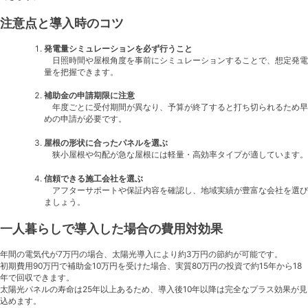
注意点と導入時のコツ
発電量シミュレーションを必ず行うこと
日照時間や屋根角度を事前にシミュレーションすることで、想定発電
量を把握できます。
補助金の申請期限に注意
年度ごとに受付期間が異なり、予算が終了すると打ち切られるため早
めの申請が必要です。
屋根の形状に合ったパネルを選ぶ
狭小屋根や勾配が急な屋根には軽量・高効率タイプが適しています。
信頼できる施工会社を選ぶ
アフターサポートや保証内容を確認し、地域実績が豊富な会社を選び
ましょう。
一人暮らしで導入した場合の費用対効果
年間の電気代が7万円の場合、太陽光導入により約3万円の節約が可能です。
初期費用90万円で補助金10万円を受けた場合、実質80万円の投資で約15年から18
年で回収できます。
太陽光パネルの寿命は25年以上あるため、導入後10年以降は完全なプラス効果が見
込めます。