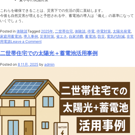
これらを確保できることは、災害下での生活の質に直結します。
今後も自然災害が増えると予想される中、蓄電池の導入は「備え」の基準になって
いくでしょう。
Posted in
体験談
Tagged
2025年
,
二世帯住宅
,
体験談
,
停電
,
停電対策
,
太陽光発電
,
家庭用蓄電池
,
導入事例
,
災害対策
,
省エネ
,
自家消費
,
蓄電池
,
防災
,
電気代削減
,
非常
on
用電源
Leave a Comment
災
害
二世帯住宅での太陽光＋蓄電池活用事例
時
に
Posted on
8 11月, 2025
by
admin
役
立
っ
た
リ
ア
ル
な
蓄
電
池
利
用
体