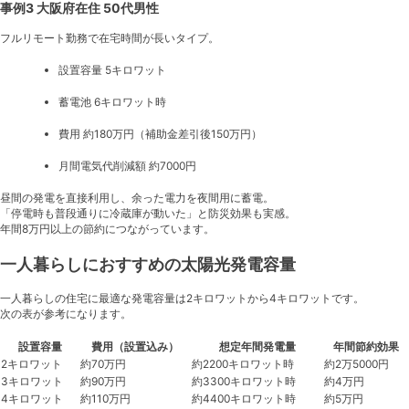
事例3 大阪府在住 50代男性
フルリモート勤務で在宅時間が長いタイプ。
設置容量 5キロワット
蓄電池 6キロワット時
費用 約180万円（補助金差引後150万円）
月間電気代削減額 約7000円
昼間の発電を直接利用し、余った電力を夜間用に蓄電。
「停電時も普段通りに冷蔵庫が動いた」と防災効果も実感。
年間8万円以上の節約につながっています。
一人暮らしにおすすめの太陽光発電容量
一人暮らしの住宅に最適な発電容量は2キロワットから4キロワットです。
次の表が参考になります。
設置容量
費用（設置込み）
想定年間発電量
年間節約効果
2キロワット
約70万円
約2200キロワット時
約2万5000円
3キロワット
約90万円
約3300キロワット時
約4万円
4キロワット
約110万円
約4400キロワット時
約5万円