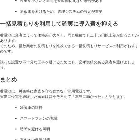
容量が小さいと家電を長時間使えない場合がある
過放電を避けるため、管理システムの設定が重要
一括見積もりを利用して確実に導入費を抑える
蓄電池は業者によって価格差が大きく、同じ機種でも二十万円以上差が出ることが
あります。
そのため、複数業者の見積もりを比較できる一括見積もりサービスの利用がおすす
めです。
誤った設置や不十分な工事を避けるためにも、必ず実績のある業者を選びましょ
う。
まとめ
蓄電池は、災害時に家庭を守る強力な非常用電源です。
実際に停電を経験した家庭は口をそろえて「本当に助かった」と語ります。
冷蔵庫の維持
スマートフォンの充電
暗闇を避ける照明
夏や冬の気温対策