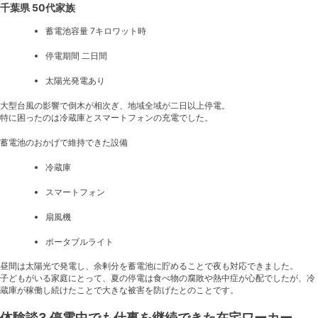
千葉県 50代家族
蓄電池容量 7キロワット時
停電期間 二日間
太陽光発電あり
大型台風の影響で倒木が相次ぎ、地域全域が二日以上停電。
特に困ったのは冷蔵庫とスマートフォンの充電でした。
蓄電池のおかげで維持できた設備
冷蔵庫
スマートフォン
扇風機
ポータブルライト
昼間は太陽光で発電し、余剰分を蓄電池に貯めることで夜も対応できました。
子どもがいる家庭にとって、夏の停電は食べ物の腐敗や熱中症が心配でしたが、冷
蔵庫が稼働し続けたことで大きな被害を防げたとのことです。
体験談3 停電中でも仕事を継続できた在宅ワーカー