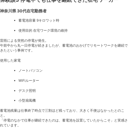
神奈川県 30代在宅勤務者
蓄電池容量 9キロワット時
使用目的 在宅ワーク環境の維持
雷雨による突然の停電が発生。
午前中から丸一日停電が続きましたが、蓄電池のおかげでリモートワークを継続で
きたという事例です。
使用した家電
ノートパソコン
WiFiルーター
デスク照明
小型扇風機
蓄電池残量は仕事終了時点で三割ほど残っており、大きく不便はなかったとのこ
と。
「停電のなかで仕事が継続できたのは、蓄電池を設置していたからこそ」と実感さ
れています。