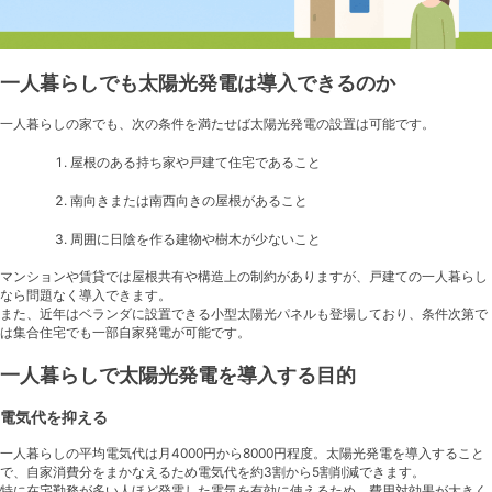
一人暮らしでも太陽光発電は導入できるのか
一人暮らしの家でも、次の条件を満たせば太陽光発電の設置は可能です。
屋根のある持ち家や戸建て住宅であること
南向きまたは南西向きの屋根があること
周囲に日陰を作る建物や樹木が少ないこと
マンションや賃貸では屋根共有や構造上の制約がありますが、戸建ての一人暮らし
なら問題なく導入できます。
また、近年はベランダに設置できる小型太陽光パネルも登場しており、条件次第で
は集合住宅でも一部自家発電が可能です。
一人暮らしで太陽光発電を導入する目的
電気代を抑える
一人暮らしの平均電気代は月4000円から8000円程度。太陽光発電を導入すること
で、自家消費分をまかなえるため電気代を約3割から5割削減できます。
特に在宅勤務が多い人ほど発電した電気を有効に使えるため、費用対効果が大きく