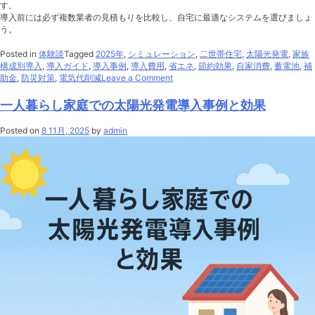
す。
導入前には必ず複数業者の見積もりを比較し、自宅に最適なシステムを選びましょ
う。
Posted in
体験談
Tagged
2025年
,
シミュレーション
,
二世帯住宅
,
太陽光発電
,
家族
構成別導入
,
導入ガイド
,
導入事例
,
導入費用
,
省エネ
,
節約効果
,
自家消費
,
蓄電池
,
補
on
助金
,
防災対策
,
電気代削減
Leave a Comment
二
世
一人暮らし家庭での太陽光発電導入事例と効果
帯
住
Posted on
8 11月, 2025
by
admin
宅
で
の
太
陽
光
＋
蓄
電
池
活
用
事
例