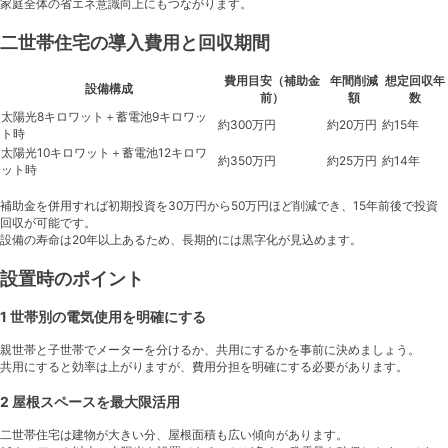
家庭全体の省エネ意識向上にもつながります。
二世帯住宅の導入費用と回収期間
費用目安（補助金
年間削減
想定回収年
設備構成
前）
額
数
太陽光8キロワット＋蓄電池9キロワッ
約300万円
約20万円
約15年
ト時
太陽光10キロワット＋蓄電池12キロワ
約350万円
約25万円
約14年
ット時
補助金を併用すれば初期投資を30万円から50万円ほど削減でき、15年前後で投資
回収が可能です。
設備の寿命は20年以上あるため、長期的には黒字化が見込めます。
設置時のポイント
1 世帯別の電気使用を明確にする
親世帯と子世帯でメーターを分けるか、共用にするかを事前に決めましょう。
共用にすると効率は上がりますが、費用分担を明確にする必要があります。
2 屋根スペースを最大限活用
二世帯住宅は建物が大きい分、屋根面積も広い傾向があります。