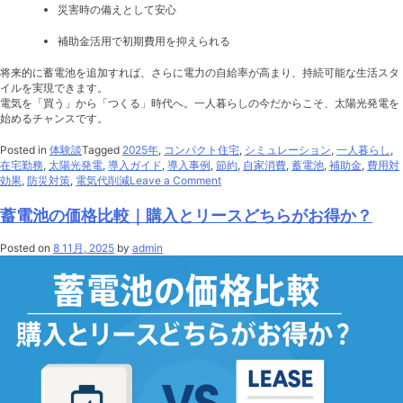
災害時の備えとして安心
補助金活用で初期費用を抑えられる
将来的に蓄電池を追加すれば、さらに電力の自給率が高まり、持続可能な生活スタ
イルを実現できます。
電気を「買う」から「つくる」時代へ。一人暮らしの今だからこそ、太陽光発電を
始めるチャンスです。
Posted in
体験談
Tagged
2025年
,
コンパクト住宅
,
シミュレーション
,
一人暮らし
,
在宅勤務
,
太陽光発電
,
導入ガイド
,
導入事例
,
節約
,
自家消費
,
蓄電池
,
補助金
,
費用対
on
効果
,
防災対策
,
電気代削減
Leave a Comment
一
人
蓄電池の価格比較｜購入とリースどちらがお得か？
暮
ら
Posted on
8 11月, 2025
by
admin
し
家
庭
で
の
太
陽
光
発
電