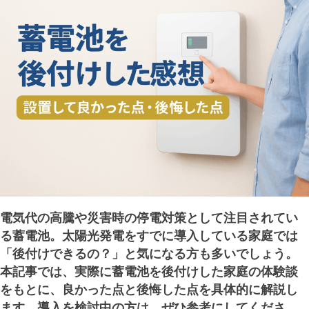
す
る
場
合
の
費
用
と
注
意
点
電気代の高騰や災害時の停電対策として注目されてい
る蓄電池。太陽光発電をすでに導入している家庭では
「後付けできるの？」と気になる方も多いでしょう。
本記事では、実際に蓄電池を後付けした家庭の体験談
をもとに、良かった点と後悔した点を具体的に解説し
ます。導入を検討中の方は、ぜひ参考にしてくださ