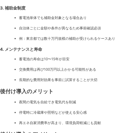
3. 補助金制度
蓄電池単体でも補助金対象となる場合あり
自治体ごとに金額や条件が異なるため事前確認必須
例：東京都では数十万円規模の補助が受けられるケースあり
4. メンテナンスと寿命
蓄電池の寿命は10〜15年が目安
交換費用は再び100万円以上かかる可能性がある
長期的な費用対効果を事前に試算することが大切
後付け導入のメリット
夜間の電気を自給でき電気代を削減
停電時に冷蔵庫や照明などが使える安心感
再エネ自家消費率が高まり、環境負荷軽減にも貢献