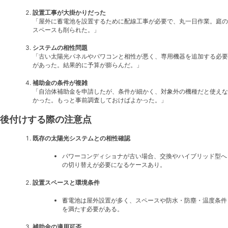
設置工事が大掛かりだった
「屋外に蓄電池を設置するために配線工事が必要で、丸一日作業。庭の
スペースも削られた。」
システムの相性問題
「古い太陽光パネルやパワコンと相性が悪く、専用機器を追加する必要
があった。結果的に予算が膨らんだ。」
補助金の条件が複雑
「自治体補助金を申請したが、条件が細かく、対象外の機種だと使えな
かった。もっと事前調査しておけばよかった。」
後付けする際の注意点
既存の太陽光システムとの相性確認
パワーコンディショナが古い場合、交換やハイブリッド型へ
の切り替えが必要になるケースあり。
設置スペースと環境条件
蓄電池は屋外設置が多く、スペースや防水・防塵・温度条件
を満たす必要がある。
補助金の適用可否