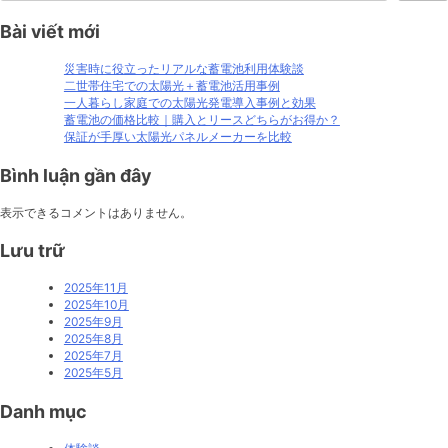
後
Bài viết mới
付
け
し
災害時に役立ったリアルな蓄電池利用体験談
た
二世帯住宅での太陽光＋蓄電池活用事例
感
一人暮らし家庭での太陽光発電導入事例と効果
想
蓄電池の価格比較｜購入とリースどちらがお得か？
｜
保証が手厚い太陽光パネルメーカーを比較
設
置
Bình luận gần đây
し
て
表示できるコメントはありません。
良
か
Lưu trữ
っ
た
2025年11月
点・
2025年10月
後
2025年9月
悔
2025年8月
し
2025年7月
た
2025年5月
点
Danh mục