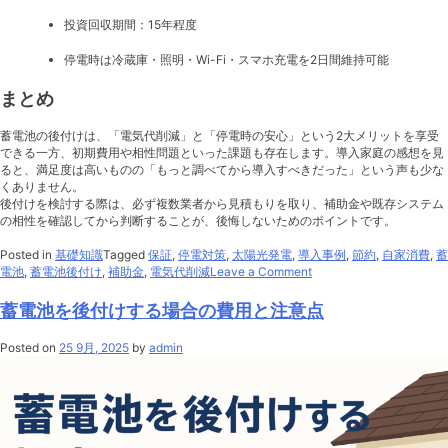
投資回収期間：15年程度
停電時は冷蔵庫・照明・Wi-Fi・スマホ充電を2日間維持可能
まとめ
蓄電池の後付けは、「電気代削減」と「停電時の安心」という2大メリットを享受
できる一方、初期費用や相性問題といった課題も存在します。導入家庭の感想を見
ると、満足度は高いものの「もっと調べてから導入すべきだった」という声も少な
くありません。
後付けを検討する際は、必ず複数業者から見積もりを取り、補助金や既存システム
の相性を確認してから判断することが、後悔しないためのポイントです。
Posted in
基礎知識
Tagged
保証
,
停電対策
,
太陽光発電
,
導入事例
,
節約
,
自家消費
,
蓄
on
電池
,
蓄電池後付け
,
補助金
,
電気代削減
Leave a Comment
蓄
電
蓄電池を後付けする場合の費用と注意点
池
を
Posted on
25 9月, 2025
by
admin
後
付
け
し
た
家