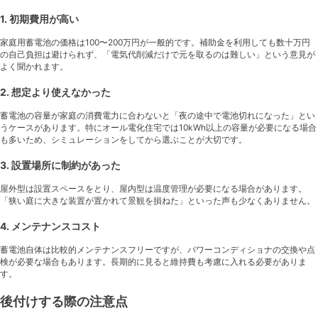
1. 初期費用が高い
家庭用蓄電池の価格は100〜200万円が一般的です。補助金を利用しても数十万円
の自己負担は避けられず、「電気代削減だけで元を取るのは難しい」という意見が
よく聞かれます。
2. 想定より使えなかった
蓄電池の容量が家庭の消費電力に合わないと「夜の途中で電池切れになった」とい
うケースがあります。特にオール電化住宅では10kWh以上の容量が必要になる場合
も多いため、シミュレーションをしてから選ぶことが大切です。
3. 設置場所に制約があった
屋外型は設置スペースをとり、屋内型は温度管理が必要になる場合があります。
「狭い庭に大きな装置が置かれて景観を損ねた」といった声も少なくありません。
4. メンテナンスコスト
蓄電池自体は比較的メンテナンスフリーですが、パワーコンディショナの交換や点
検が必要な場合もあります。長期的に見ると維持費も考慮に入れる必要がありま
す。
後付けする際の注意点