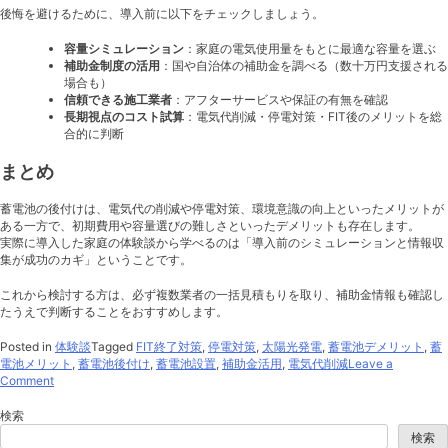
後悔を避けるために、導入前に以下をチェックしましょう。
容量シミュレーション
：家庭の電気使用量をもとに最適な容量を選ぶ
補助金制度の活用
：国や自治体の補助金を調べる（数十万円支援される
場合も）
信頼できる施工業者
：アフターサービスや保証の有無を確認
長期視点のコスト試算
：電気代削減・停電対策・FIT後のメリットを総
合的に判断
まとめ
蓄電池の後付けは、電気代の削減や停電対策、環境意識の向上といったメリットが
ある一方で、初期費用や容量選びの難しさといったデメリットも存在します。
実際に導入した家庭の体験談から学べるのは「導入前のシミュレーションと情報収
集が成功のカギ」ということです。
これから検討する方は、必ず複数業者の一括見積もりを取り、補助金情報も確認し
たうえで判断することをおすすめします。
Posted in
体験談
Tagged
FIT終了対策
,
停電対策
,
太陽光発電
,
蓄電池デメリット
,
蓄
電池メリット
,
蓄電池後付け
,
蓄電池設置
,
補助金活用
,
電気代削減
Leave a
on
Comment
蓄
電
検索
池
検索
を