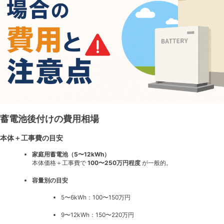
庭
の
リ
ア
ル
な
感
想
と
注
意
点
蓄電池後付けの費用相場
本体＋工事費の目安
家庭用蓄電池（5〜12kWh）
本体価格＋工事費で
100〜250万円程度
が一般的。
容量別の目安
5〜6kWh：100〜150万円
9〜12kWh：150〜220万円