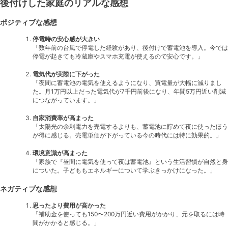
後付けした家庭のリアルな感想
ポジティブな感想
停電時の安心感が大きい
「数年前の台風で停電した経験があり、後付けで蓄電池を導入。今では
停電が起きても冷蔵庫やスマホ充電が使えるので安心です。」
電気代が実際に下がった
「夜間に蓄電池の電気を使えるようになり、買電量が大幅に減りまし
た。月1万円以上だった電気代が7千円前後になり、年間5万円近い削減
につながっています。」
自家消費率が高まった
「太陽光の余剰電力を売電するよりも、蓄電池に貯めて夜に使ったほう
が得に感じる。売電単価が下がっている今の時代には特に効果的。」
環境意識が高まった
「家族で『昼間に電気を使って夜は蓄電池』という生活習慣が自然と身
についた。子どももエネルギーについて学ぶきっかけになった。」
ネガティブな感想
思ったより費用が高かった
「補助金を使っても150〜200万円近い費用がかかり、元を取るには時
間がかかると感じる。」