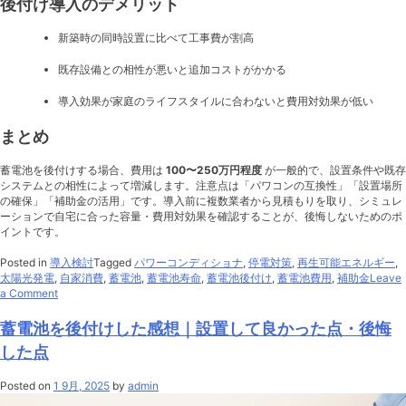
後付け導入のデメリット
新築時の同時設置に比べて工事費が割高
既存設備との相性が悪いと追加コストがかかる
導入効果が家庭のライフスタイルに合わないと費用対効果が低い
まとめ
蓄電池を後付けする場合、費用は
100〜250万円程度
が一般的で、設置条件や既存
システムとの相性によって増減します。注意点は「パワコンの互換性」「設置場所
の確保」「補助金の活用」です。導入前に複数業者から見積もりを取り、シミュレ
ーションで自宅に合った容量・費用対効果を確認することが、後悔しないためのポ
イントです。
Posted in
導入検討
Tagged
パワーコンディショナ
,
停電対策
,
再生可能エネルギー
,
太陽光発電
,
自家消費
,
蓄電池
,
蓄電池寿命
,
蓄電池後付け
,
蓄電池費用
,
補助金
Leave
on
a Comment
蓄
電
蓄電池を後付けした感想｜設置して良かった点・後悔
池
した点
を
後
付
Posted on
1 9月, 2025
by
admin
け