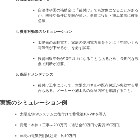
自治体や国の補助金は「後付け」でも対象になることがある
が、機種や条件に制限が多い。事前に役所・施工業者に確認
必須。
費用対効果のシミュレーション
太陽光の余剰電力、家庭の使用電力量をもとに「年間いくら
電気代が下がるか」を必ず試算。
投資回収年数が10年以上になることもあるため、長期的な視
点で判断が必要。
保証とメンテナンス
後付け工事によって、太陽光パネルや既存保証が失効する場
合もある。メーカーや施工店の保証内容を確認すること。
実際のシミュレーション例
太陽光5kWシステムに後付けで蓄電池10kWhを導入
費用：本体＋工事＝200万円（補助金50万円で実質150万円）
年間の電気代削減効果：約10万円