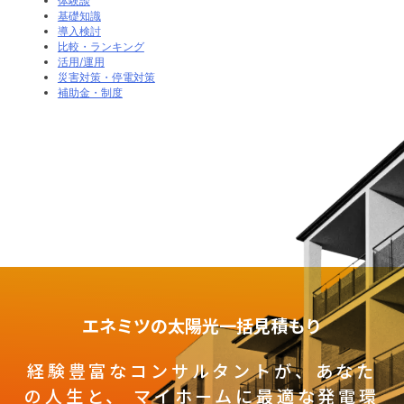
体験談
基礎知識
導入検討
比較・ランキング
活用/運用
災害対策・停電対策
補助金・制度
エネミツの太陽光一括見積もり
経験豊富なコンサルタントが、あなた
の人生と、
マイホームに最適な発電環