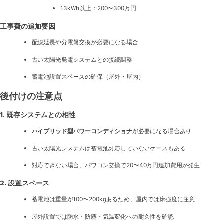
13kWh以上：200〜300万円
工事費の追加要因
配線延長や分電盤交換が必要になる場合
古い太陽光発電システムとの接続調整
蓄電池設置スペースの確保（屋外・屋内）
後付けの注意点
1. 既存システムとの相性
ハイブリッド型パワーコンディショナ
が必要になる場合あり
古い太陽光システムは蓄電池対応していないケースもある
対応できない場合、パワコン交換で20〜40万円追加費用が発生
2. 設置スペース
蓄電池は重量が100〜200kgあるため、屋内では床強度に注意
屋外設置では防水・防塵・気温変化への耐久性を確認