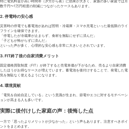
特に電気料金が高い時間帯（夕方から夜）に効果が大きく、家族の多い家庭では月
数千円〜1万円程度の削減につながったケースもあります。
2. 停電時の安心感
災害時の停電でも蓄電池があれば照明・冷蔵庫・スマホ充電といった最低限のライ
フラインを確保できます。
「停電したが冷蔵庫が止まらず、食材を無駄にせずに済んだ」
「子どもが怖がらずに済んだ」
といった声が多く、心理的な安心感も非常に大きいとされています。
3. FIT終了後の自家消費メリット
固定価格買取制度（FIT）が終了すると売電単価が下がるため、売るより自家消費
したほうがお得なケースが増えています。蓄電池を後付けすることで、発電した電
気を無駄なく使えるようになります。
4. 環境貢献
「電気を自給自足している」という意識が生まれ、節電やエコに対するモチベーシ
ョンが高まる人も多いです。
実際に後付けした家庭の声：後悔した点
一方で「思ったよりメリットが少なかった」という声もあります。注意すべきポイ
ントをまとめます。