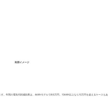
利用イメージ
ます。年間の電気代削減効果は、4kWhモデルで約5万円、10kWh以上なら10万円を超えるケースもあ