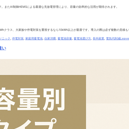
す。またAI制御HEMSによる最適な充放電管理により、容量の効率的な活用が期待されます。
kWhクラス、大家族や停電対策を重視するなら10kWh以上が最適です。導入の際は必ず複数の見積
ソニック
,
停電対策
,
家庭用蓄電池
,
自家消費
,
蓄電池容量
,
蓄電池選び方
,
長州産業
,
電気代削減
Leave
違い