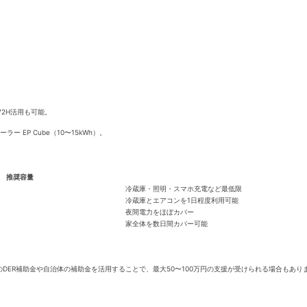
。
2H活用も可能。
ーラー EP Cube（10〜15kWh）。
推奨容量
冷蔵庫・照明・スマホ充電など最低限
冷蔵庫とエアコンを1日程度利用可能
夜間電力をほぼカバー
家全体を数日間カバー可能
国のDER補助金や自治体の補助金を活用することで、最大50〜100万円の支援が受けられる場合もあり