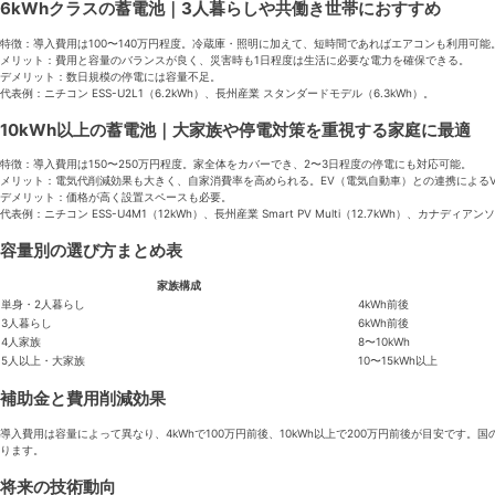
6kWhクラスの蓄電池｜3人暮らしや共働き世帯におすすめ
特徴：導入費用は100〜140万円程度。冷蔵庫・照明に加えて、短時間であればエアコンも利用可能
メリット：費用と容量のバランスが良く、災害時も1日程度は生活に必要な電力を確保できる。
デメリット：数日規模の停電には容量不足。
代表例：ニチコン ESS-U2L1（6.2kWh）、長州産業 スタンダードモデル（6.3kWh）。
10kWh以上の蓄電池｜大家族や停電対策を重視する家庭に最適
特徴：導入費用は150〜250万円程度。家全体をカバーでき、2〜3日程度の停電にも対応可能。
メリット：電気代削減効果も大きく、自家消費率を高められる。EV（電気自動車）との連携によるV
デメリット：価格が高く設置スペースも必要。
代表例：ニチコン ESS-U4M1（12kWh）、長州産業 Smart PV Multi（12.7kWh）、カナディアンソ
容量別の選び方まとめ表
家族構成
単身・2人暮らし
4kWh前後
3人暮らし
6kWh前後
4人家族
8〜10kWh
5人以上・大家族
10〜15kWh以上
補助金と費用削減効果
導入費用は容量によって異なり、4kWhで100万円前後、10kWh以上で200万円前後が目安です。
ります。
将来の技術動向