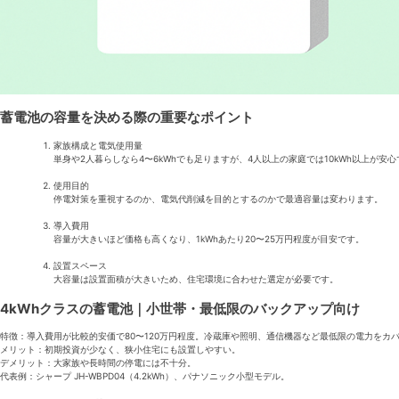
蓄電池の容量を決める際の重要なポイント
家族構成と電気使用量
単身や2人暮らしなら4〜6kWhでも足りますが、4人以上の家庭では10kWh以上が安心
使用目的
停電対策を重視するのか、電気代削減を目的とするのかで最適容量は変わります。
導入費用
容量が大きいほど価格も高くなり、1kWhあたり20〜25万円程度が目安です。
設置スペース
大容量は設置面積が大きいため、住宅環境に合わせた選定が必要です。
4kWhクラスの蓄電池｜小世帯・最低限のバックアップ向け
特徴：導入費用が比較的安価で80〜120万円程度。冷蔵庫や照明、通信機器など最低限の電力をカ
メリット：初期投資が少なく、狭小住宅にも設置しやすい。
デメリット：大家族や長時間の停電には不十分。
代表例：シャープ JH-WBPD04（4.2kWh）、パナソニック小型モデル。