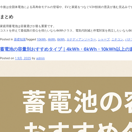
今後は全固体電池による高寿命モデルの登場や、EVと家庭をつなぐV2H技術の普及が進む見込みで
まとめ
家庭用蓄電池は容量選びが最も重要です。
コストを抑えて最低限の安心を得たいなら4kWhクラス、電気代削減と停電対策を両立したいなら6
Posted in
基礎知識
Tagged
10kWh
,
4kWh
,
6kWh
,
カナディアンソーラー
,
シャープ
,
ニチコン
,
パナ
蓄電池の容量別おすすめタイプ｜4kWh・6kWh・10kWh以上の
Posted on
1 9月, 2025
by
admin