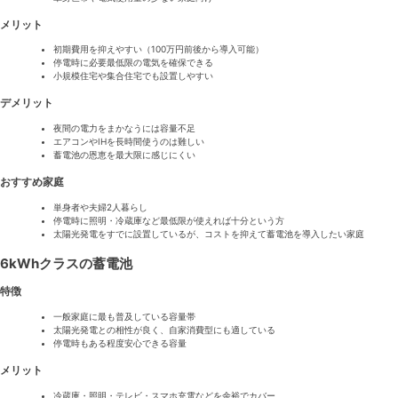
メリット
初期費用を抑えやすい（100万円前後から導入可能）
停電時に必要最低限の電気を確保できる
小規模住宅や集合住宅でも設置しやすい
デメリット
夜間の電力をまかなうには容量不足
エアコンやIHを長時間使うのは難しい
蓄電池の恩恵を最大限に感じにくい
おすすめ家庭
単身者や夫婦2人暮らし
停電時に照明・冷蔵庫など最低限が使えれば十分という方
太陽光発電をすでに設置しているが、コストを抑えて蓄電池を導入したい家庭
6kWhクラスの蓄電池
特徴
一般家庭に最も普及している容量帯
太陽光発電との相性が良く、自家消費型にも適している
停電時もある程度安心できる容量
メリット
冷蔵庫・照明・テレビ・スマホ充電などを余裕でカバー