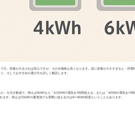
す。容量が大きければ安心ですが、その分価格も高くなります。逆に容量が小さすぎると、停電時や夜
ット、そしておすすめの選び方を詳しく解説します。
」を示す数値で、例えば4kWhなら「4,000Wの電気を1時間使える」または「400Wの電気を1
ます。例えば10kWhの蓄電池でも実際に使えるのは8〜9kWh程度ということもあります。