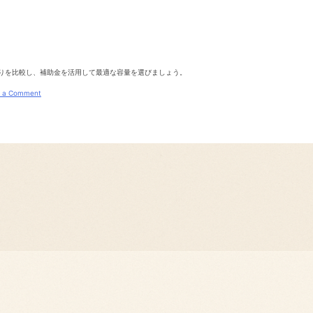
もりを比較し、補助金を活用して最適な容量を選びましょう。
on
 a Comment
蓄
電
池
の
容
量
別
お
す
す
め
｜
4kWh・
6kWh・
10kWh
以
上
の
選
び
方