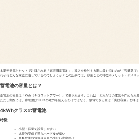
太陽光発電とセットで注目される「家庭用蓄電池」。導入を検討する際に最も悩むのが「容量選び」で
れぞれどんな家庭に適しているのでしょうか？この記事では、容量ごとの特徴やメリット・デメリ
蓄電池の容量とは？
蓄電池の容量は「kWh（キロワットアワー）」で表されます。これは「どれだけの電気を貯められるか
ただし実際には、蓄電池は100％の電力を使えるわけではなく、放電できる量は「実効容量」と呼ばれ
4kWhクラスの蓄電池
特徴
小型・軽量で設置しやすい
比較的安価で導入ハードルが低い
単身世帯や電気使用量の少ない家庭向け