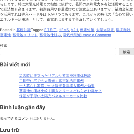
らします。特に太陽光発電との相性は抜群で、昼間の余剰電力を有効活用すること
で経済性も高まります。初期費用や容量選びなど注意点はありますが、補助金制度
を活用すれば導入ハードルは下がりつつあります。これからの時代の「安心で賢い
エネルギー活用法」として、蓄電池はますます普及していくでしょう。
Posted in
基礎知識
Tagged
FIT終了
,
HEMS
,
V2H
,
停電対策
,
太陽光発電
,
環境貢献
,
on
蓄電池
,
蓄電池メリット
,
蓄電池仕組み
,
電気代削減
Leave a Comment
蓄
電
検索
池
検索
の
仕
Bài viết mới
組
み
と
災害時に役立ったリアルな蓄電池利用体験談
導
二世帯住宅での太陽光＋蓄電池活用事例
入
一人暮らし家庭での太陽光発電導入事例と効果
メ
蓄電池の価格比較｜購入とリースどちらがお得か？
リ
保証が手厚い太陽光パネルメーカーを比較
ッ
ト
Bình luận gần đây
を
徹
表示できるコメントはありません。
底
解
Lưu trữ
説