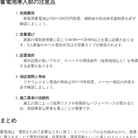
蓄電池導入前の注意点
初期費用
家庭用蓄電池は100〜200万円程度。補助金や自治体支援制度を必ず
確認しましょう。
容量選び
家庭の電気使用量に応じて4kWh〜12kWh以上を選ぶ必要がありま
す。5人家族やオール電化住宅は大容量タイプが推奨されます。
設置場所
屋外設置が多いですが、スペースや環境条件（塩害地域など）を考慮
する必要があります。
保証期間と寿命
リチウムイオン電池の寿命は10〜15年程度。メーカー保証の内容を
必ず確認しましょう。
施工業者の信頼性
施工の質によって故障リスクや長期的なパフォーマンスが変わるた
め、実績豊富な業者を選ぶことが重要です。
まとめ
蓄電池は「電気をためて必要なときに使う」というシンプルな仕組みながら、家庭
に導入することで電気代削減・停電対策・環境貢献といった多くのメリットをもた