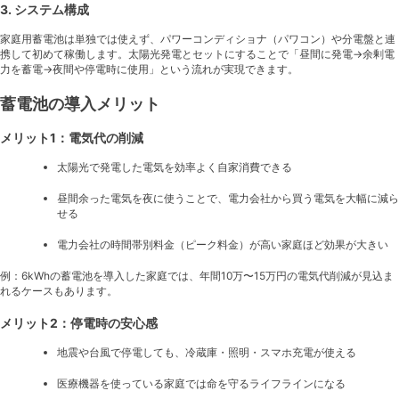
3. システム構成
家庭用蓄電池は単独では使えず、パワーコンディショナ（パワコン）や分電盤と連
携して初めて稼働します。太陽光発電とセットにすることで「昼間に発電→余剰電
力を蓄電→夜間や停電時に使用」という流れが実現できます。
蓄電池の導入メリット
メリット1：電気代の削減
太陽光で発電した電気を効率よく自家消費できる
昼間余った電気を夜に使うことで、電力会社から買う電気を大幅に減ら
せる
電力会社の時間帯別料金（ピーク料金）が高い家庭ほど効果が大きい
例：6kWhの蓄電池を導入した家庭では、年間10万〜15万円の電気代削減が見込ま
れるケースもあります。
メリット2：停電時の安心感
地震や台風で停電しても、冷蔵庫・照明・スマホ充電が使える
医療機器を使っている家庭では命を守るライフラインになる