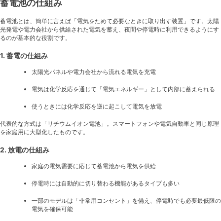
蓄電池の仕組み
蓄電池とは、簡単に言えば「電気をためて必要なときに取り出す装置」です。太陽
光発電や電力会社から供給された電気を蓄え、夜間や停電時に利用できるようにす
るのが基本的な役割です。
1. 蓄電の仕組み
太陽光パネルや電力会社から流れる電気を充電
電気は化学反応を通じて「電気エネルギー」として内部に蓄えられる
使うときには化学反応を逆に起こして電気を放電
代表的な方式は「リチウムイオン電池」。スマートフォンや電気自動車と同じ原理
を家庭用に大型化したものです。
2. 放電の仕組み
家庭の電気需要に応じて蓄電池から電気を供給
停電時には自動的に切り替わる機能があるタイプも多い
一部のモデルは「非常用コンセント」を備え、停電時でも必要最低限の
電気を確保可能