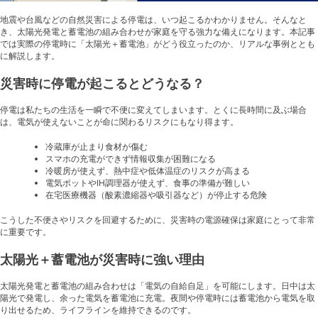
地震や台風などの自然災害による停電は、いつ起こるかわかりません。そんなと
き、太陽光発電と蓄電池の組み合わせが家庭を守る強力な備えになります。本記事
では実際の停電時に「太陽光＋蓄電池」がどう役立ったのか、リアルな事例ととも
に解説します。
災害時に停電が起こるとどうなる？
停電は私たちの生活を一瞬で不便に変えてしまいます。とくに長時間に及ぶ場合
は、電気が使えないことが命に関わるリスクにもなり得ます。
冷蔵庫が止まり食材が傷む
スマホの充電ができず情報収集が困難になる
冷暖房が使えず、熱中症や低体温症のリスクが高まる
電気ポットやIH調理器が使えず、食事の準備が難しい
在宅医療機器（酸素濃縮器や吸引器など）が停止する危険
こうした不便さやリスクを回避するために、災害時の電源確保は家庭にとって非常
に重要です。
太陽光＋蓄電池が災害時に強い理由
太陽光発電と蓄電池の組み合わせは「電気の自給自足」を可能にします。日中は太
陽光で発電し、余った電気を蓄電池に充電。夜間や停電時には蓄電池から電気を取
り出せるため、ライフラインを維持できるのです。