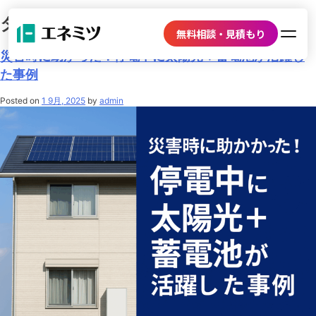
タグ:
太陽光と蓄電池の組み合わせ
無料相談・見積もり
災害時に助かった！停電中に太陽光＋蓄電池が活躍し
た事例
Posted on
1 9月, 2025
by
admin