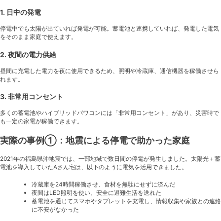
1. 日中の発電
停電中でも太陽が出ていれば発電が可能。蓄電池と連携していれば、発電した電気
をそのまま家庭で使えます。
2. 夜間の電力供給
昼間に充電した電力を夜に使用できるため、照明や冷蔵庫、通信機器を稼働させら
れます。
3. 非常用コンセント
多くの蓄電池やハイブリッドパワコンには「非常用コンセント」があり、災害時で
も一定の家電が稼働できます。
実際の事例①：地震による停電で助かった家庭
2021年の福島県沖地震では、一部地域で数日間の停電が発生しました。太陽光＋蓄
電池を導入していたAさん宅は、以下のように電気を活用できました。
冷蔵庫を24時間稼働させ、食材を無駄にせずに済んだ
夜間はLED照明を使い、安全に避難生活を送れた
蓄電池を通じてスマホやタブレットを充電し、情報収集や家族との連絡
に不安がなかった