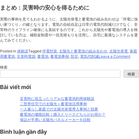
まとめ：災害時の安心を得るために
実際の事例を見てもわかるように、太陽光発電と蓄電池の組み合わせは「停電に強
い家づくり」の鍵となります。電気の自給自足は日常の電気代削減だけでなく、非
常時のライフライン確保にも直結するのです。これから太陽光や蓄電池の導入を検
討している方は、補助金制度や一括見積もりを活用し、自宅に最適なシステムを選
んでみてください。
Posted in
体験談
Tagged
停電対策
,
太陽光と蓄電池の組み合わせ
,
太陽光発電
,
家庭
on
用蓄電池
,
災害時電源
,
蓄電池
,
蓄電池事例
,
防災
,
電気代削減
Leave a Comment
災
害
検索
時
検索
に
助
Bài viết mới
か
っ
た！
災害時に役立ったリアルな蓄電池利用体験談
停
二世帯住宅での太陽光＋蓄電池活用事例
電
一人暮らし家庭での太陽光発電導入事例と効果
中
蓄電池の価格比較｜購入とリースどちらがお得か？
に
保証が手厚い太陽光パネルメーカーを比較
太
陽
Bình luận gần đây
光