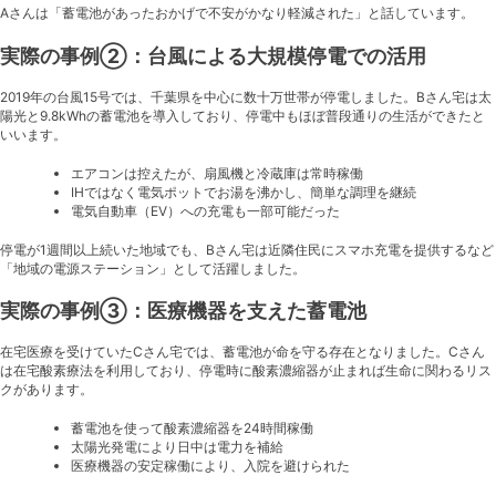
Aさんは「蓄電池があったおかげで不安がかなり軽減された」と話しています。
実際の事例②：台風による大規模停電での活用
2019年の台風15号では、千葉県を中心に数十万世帯が停電しました。Bさん宅は太
陽光と9.8kWhの蓄電池を導入しており、停電中もほぼ普段通りの生活ができたと
いいます。
エアコンは控えたが、扇風機と冷蔵庫は常時稼働
IHではなく電気ポットでお湯を沸かし、簡単な調理を継続
電気自動車（EV）への充電も一部可能だった
停電が1週間以上続いた地域でも、Bさん宅は近隣住民にスマホ充電を提供するなど
「地域の電源ステーション」として活躍しました。
実際の事例③：医療機器を支えた蓄電池
在宅医療を受けていたCさん宅では、蓄電池が命を守る存在となりました。Cさん
は在宅酸素療法を利用しており、停電時に酸素濃縮器が止まれば生命に関わるリス
クがあります。
蓄電池を使って酸素濃縮器を24時間稼働
太陽光発電により日中は電力を補給
医療機器の安定稼働により、入院を避けられた