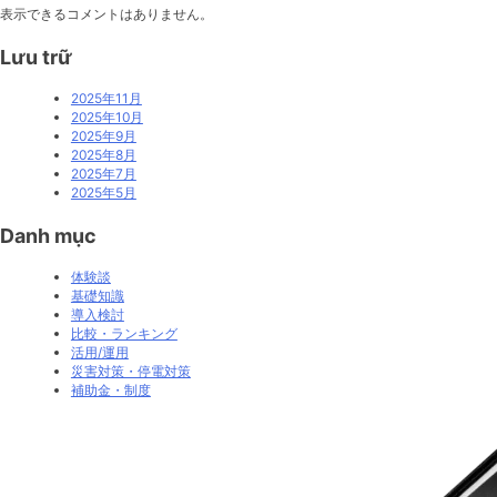
＋
表示できるコメントはありません。
蓄
電
Lưu trữ
池
が
2025年11月
活
2025年10月
躍
2025年9月
し
2025年8月
た
2025年7月
事
2025年5月
例
Danh mục
体験談
基礎知識
導入検討
比較・ランキング
活用/運用
災害対策・停電対策
補助金・制度