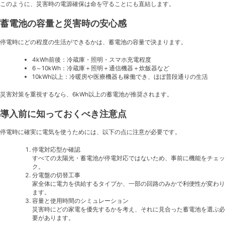
このように、災害時の電源確保は命を守ることにも直結します。
蓄電池の容量と災害時の安心感
停電時にどの程度の生活ができるかは、蓄電池の容量で決まります。
4kWh前後：冷蔵庫・照明・スマホ充電程度
6～10kWh：冷蔵庫＋照明＋通信機器＋炊飯器など
10kWh以上：冷暖房や医療機器も稼働でき、ほぼ普段通りの生活
災害対策を重視するなら、6kWh以上の蓄電池が推奨されます。
導入前に知っておくべき注意点
停電時に確実に電気を使うためには、以下の点に注意が必要です。
停電対応型か確認
すべての太陽光・蓄電池が停電対応ではないため、事前に機能をチェッ
ク。
分電盤の切替工事
家全体に電力を供給するタイプか、一部の回路のみかで利便性が変わり
ます。
容量と使用時間のシミュレーション
災害時にどの家電を優先するかを考え、それに見合った蓄電池を選ぶ必
要があります。