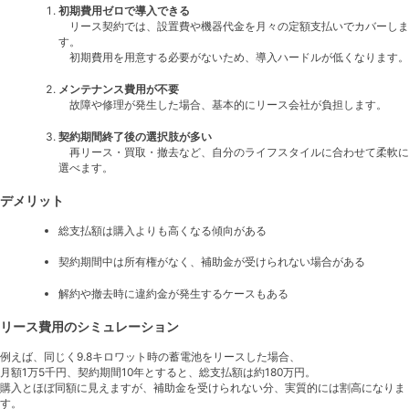
初期費用ゼロで導入できる
リース契約では、設置費や機器代金を月々の定額支払いでカバーしま
す。
初期費用を用意する必要がないため、導入ハードルが低くなります。
メンテナンス費用が不要
故障や修理が発生した場合、基本的にリース会社が負担します。
契約期間終了後の選択肢が多い
再リース・買取・撤去など、自分のライフスタイルに合わせて柔軟に
選べます。
デメリット
総支払額は購入よりも高くなる傾向がある
契約期間中は所有権がなく、補助金が受けられない場合がある
解約や撤去時に違約金が発生するケースもある
リース費用のシミュレーション
例えば、同じく9.8キロワット時の蓄電池をリースした場合、
月額1万5千円、契約期間10年とすると、総支払額は約180万円。
購入とほぼ同額に見えますが、補助金を受けられない分、実質的には割高になりま
す。