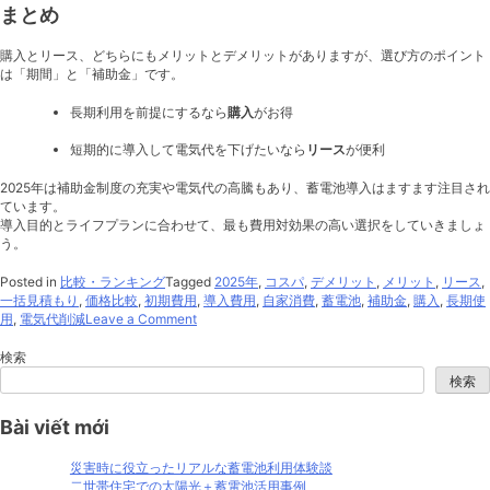
まとめ
購入とリース、どちらにもメリットとデメリットがありますが、選び方のポイント
は「期間」と「補助金」です。
長期利用を前提にするなら
購入
がお得
短期的に導入して電気代を下げたいなら
リース
が便利
2025年は補助金制度の充実や電気代の高騰もあり、蓄電池導入はますます注目され
ています。
導入目的とライフプランに合わせて、最も費用対効果の高い選択をしていきましょ
う。
Posted in
比較・ランキング
Tagged
2025年
,
コスパ
,
デメリット
,
メリット
,
リース
,
一括見積もり
,
価格比較
,
初期費用
,
導入費用
,
自家消費
,
蓄電池
,
補助金
,
購入
,
長期使
on
用
,
電気代削減
Leave a Comment
蓄
電
検索
池
検索
の
価
Bài viết mới
格
比
較
災害時に役立ったリアルな蓄電池利用体験談
｜
二世帯住宅での太陽光＋蓄電池活用事例