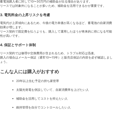
蓄電池購入者に対して10〜30万円の補助金が出る場合があります。
リースでは対象外になることが多いため、補助金を活用できるかが重要です。
3. 電気料金の上昇リスクを考慮
電気代が上昇傾向にあるため、今後の電力単価が高くなるほど、蓄電池の自家消費
効果が増します。
リース契約で固定費を払うよりも、購入して運用したほうが将来的に得になる可能
性が高いです。
4. 保証とサポート体制
リース契約では修理や交換費用が含まれるため、トラブル対応は迅速。
購入の場合はメーカー保証（通常10〜15年）と販売店保証の内容を必ず確認しまし
ょう。
こんな人には購入がおすすめ
20年以上住む予定の持ち家世帯
太陽光発電を併設していて、自家消費率を上げたい人
補助金を活用してコストを抑えたい人
維持管理を自分でコントロールしたい人