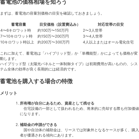
蓄電池の価格相場を知ろう
まずは、蓄電池の容量別価格の目安を確認しておきましょう。
蓄電容量
目安価格（設置費込み）
対応世帯の目安
4〜6キロワット時
約100万〜150万円
2〜3人世帯
7〜10キロワット時
約150万〜200万円
3〜4人世帯
10キロワット時以上
約200万〜300万円
4人以上またはオール電化住宅
これに加えて、蓄電池は「ハイブリッド型」か「単機能型」かによっても価格が変
動します。
ハイブリッド型（太陽光パネルと一体制御タイプ）は初期費用が高いものの、シス
テム全体の効率が良く長期的には経済的です。
蓄電池を購入する場合の特徴
メリット
所有権が自分にあるため、資産として残せる
住宅設備の一部として扱われるため、将来的に売却する際も付加価値
になります。
補助金の申請ができる
国や自治体の補助金は、リースでは対象外となるケースが多く、購入
者が優遇される傾向にあります。