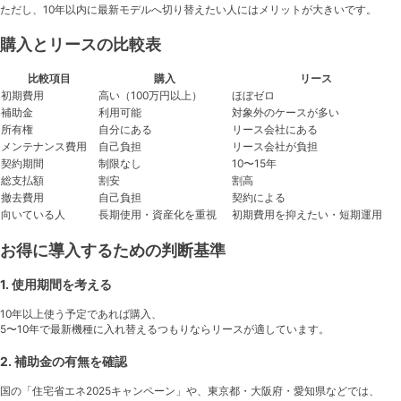
ただし、10年以内に最新モデルへ切り替えたい人にはメリットが大きいです。
購入とリースの比較表
比較項目
購入
リース
初期費用
高い（100万円以上）
ほぼゼロ
補助金
利用可能
対象外のケースが多い
所有権
自分にある
リース会社にある
メンテナンス費用
自己負担
リース会社が負担
契約期間
制限なし
10〜15年
総支払額
割安
割高
撤去費用
自己負担
契約による
向いている人
長期使用・資産化を重視
初期費用を抑えたい・短期運用
お得に導入するための判断基準
1. 使用期間を考える
10年以上使う予定であれば購入、
5〜10年で最新機種に入れ替えるつもりならリースが適しています。
2. 補助金の有無を確認
国の「住宅省エネ2025キャンペーン」や、東京都・大阪府・愛知県などでは、