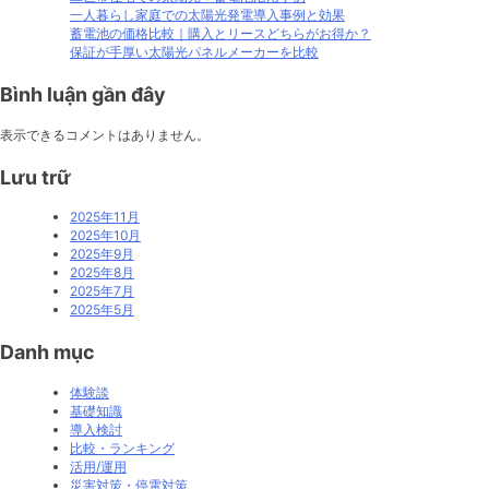
購
一人暮らし家庭での太陽光発電導入事例と効果
入
蓄電池の価格比較｜購入とリースどちらがお得か？
と
保証が手厚い太陽光パネルメーカーを比較
リ
ー
Bình luận gần đây
ス
ど
表示できるコメントはありません。
ち
ら
Lưu trữ
が
お
2025年11月
得
2025年10月
か？
2025年9月
2025年8月
2025年7月
2025年5月
Danh mục
体験談
基礎知識
導入検討
比較・ランキング
活用/運用
災害対策・停電対策