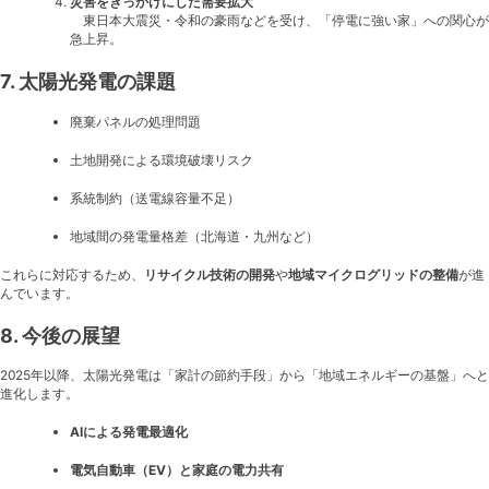
災害をきっかけにした需要拡大
東日本大震災・令和の豪雨などを受け、「停電に強い家」への関心が
急上昇。
7. 太陽光発電の課題
廃棄パネルの処理問題
土地開発による環境破壊リスク
系統制約（送電線容量不足）
地域間の発電量格差（北海道・九州など）
これらに対応するため、
リサイクル技術の開発
や
地域マイクログリッドの整備
が進
んでいます。
8. 今後の展望
2025年以降、太陽光発電は「家計の節約手段」から「地域エネルギーの基盤」へと
進化します。
AIによる発電最適化
電気自動車（EV）と家庭の電力共有