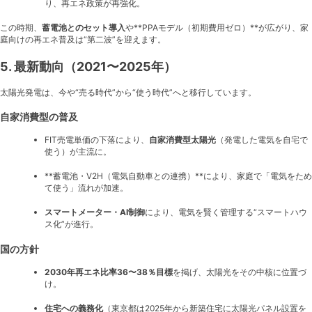
り、再エネ政策が再強化。
この時期、
蓄電池とのセット導入
や**PPAモデル（初期費用ゼロ）**が広がり、家
庭向けの再エネ普及は“第二波”を迎えます。
5. 最新動向（2021〜2025年）
太陽光発電は、今や“売る時代”から“使う時代”へと移行しています。
自家消費型の普及
FIT売電単価の下落により、
自家消費型太陽光
（発電した電気を自宅で
使う）が主流に。
**蓄電池・V2H（電気自動車との連携）**により、家庭で「電気をため
て使う」流れが加速。
スマートメーター・AI制御
により、電気を賢く管理する“スマートハウ
ス化”が進行。
国の方針
2030年再エネ比率36〜38％目標
を掲げ、太陽光をその中核に位置づ
け。
住宅への義務化
（東京都は2025年から新築住宅に太陽光パネル設置を