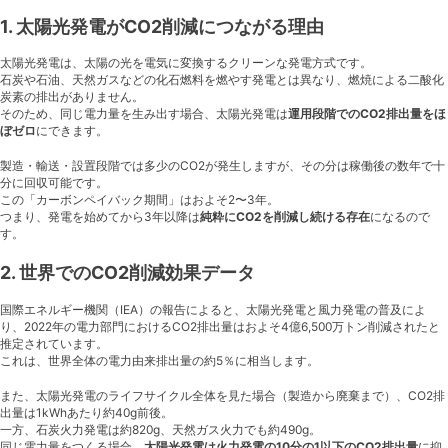
1. 太陽光発電がCO2削減につながる理由
太陽光発電は、太陽の光を電気に変換するクリーンな発電方式です。
石炭や石油、天然ガスなどの化石燃料を燃やす発電とは異なり、燃焼による二酸化
炭素の排出がありません。
そのため、同じ電力量を生み出す場合、太陽光発電は
運用段階でのCO2排出量をほ
ぼゼロ
にできます。
製造・輸送・設置段階では多少のCO2が発生しますが、その分は稼働後の数年で十
分に回収可能です。
この「カーボンペイバック期間」はおよそ2〜3年。
つまり、発電を始めてから3年以降は
純粋にCO2を削減し続ける存在
になるので
す。
2. 世界でのCO2削減効果データ
国際エネルギー機関（IEA）の報告によると、太陽光発電と風力発電の普及によ
り、2022年の電力部門におけるCO2排出量はおよそ4億6,500万トン削減されたと
推定されています。
これは、世界全体の電力由来排出量の約5％に相当します。
また、太陽光発電のライフサイクル全体を見た場合（製造から廃棄まで）、CO2排
出量は1kWhあたり約40g前後。
一方、石炭火力発電は約820g、天然ガス火力でも約490g。
同じ電力量をつくる場合、
太陽光発電は火力発電の10分の1以下のCO2排出量
に抑