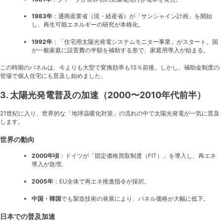
1983年
：通商産業省（現・経産省）が「サンシャイン計画」を開始
し、再生可能エネルギーの研究が本格化。
1992年
：「住宅用太陽光発電システムモニター事業」がスタート。国
が一般家庭に設置費の半額を補助する形で、家庭用導入が始まる。
この時期のパネルは、今よりも大型で変換効率も15％前後。しかし、補助金制度の
登場で個人住宅にも普及し始めました。
3. 太陽光発電普及の加速（2000〜2010年代前半）
21世紀に入り、世界的な「地球温暖化対策」の流れの中で太陽光発電が一気に普及
します。
世界の動向
2000年頃
：ドイツが「固定価格買取制度（FIT）」を導入し、再エネ
導入が急増。
2005年
：EU全体で再エネ推進指令が採択。
中国・韓国
でも製造技術の発展により、パネル価格が大幅に低下。
日本での普及加速