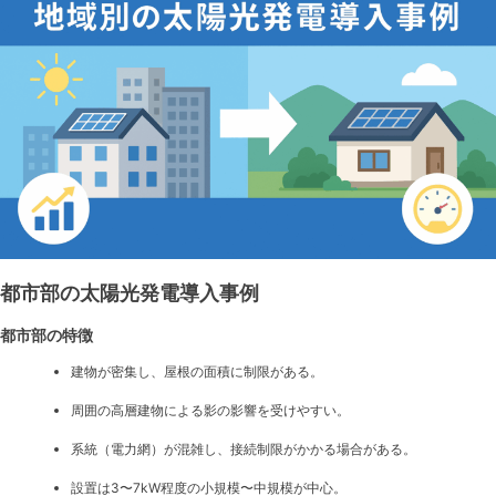
と
普
及
の
流
れ
を
わ
か
り
や
す
く
解
説
都市部の太陽光発電導入事例
都市部の特徴
建物が密集し、屋根の面積に制限がある。
周囲の高層建物による影の影響を受けやすい。
系統（電力網）が混雑し、接続制限がかかる場合がある。
設置は3〜7kW程度の小規模〜中規模が中心。