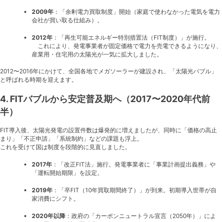
2009年
：「余剰電力買取制度」開始（家庭で使わなかった電気を電力
会社が買い取る仕組み）。
2012年
：「再生可能エネルギー特別措置法（FIT制度）」が施行。
これにより、発電事業者が固定価格で電力を売電できるようになり、
産業用・住宅用の太陽光が一気に拡大しました。
2012〜2016年にかけて、全国各地でメガソーラーが建設され、「太陽光バブル」
と呼ばれる時期を迎えます。
4. FITバブルから安定普及期へ（2017〜2020年代前
半）
FIT導入後、太陽光発電の設置件数は爆発的に増えましたが、同時に「価格の高止
まり」「不正申請」「系統制約」などの課題も浮上。
これを受けて国は制度を段階的に見直しました。
2017年
：「改正FIT法」施行。発電事業者に「事業計画提出義務」や
「運転開始期限」を設定。
2019年
：「卒FIT（10年買取期間終了）」が到来。初期導入世帯が自
家消費にシフト。
2020年以降
：政府の「カーボンニュートラル宣言（2050年）」によ