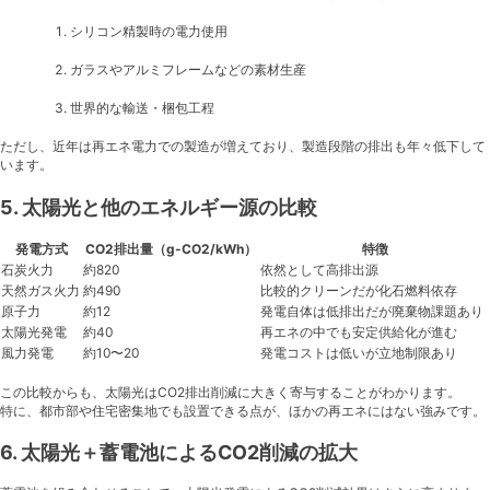
シリコン精製時の電力使用
ガラスやアルミフレームなどの素材生産
世界的な輸送・梱包工程
ただし、近年は再エネ電力での製造が増えており、製造段階の排出も年々低下して
います。
5. 太陽光と他のエネルギー源の比較
発電方式
CO2排出量（g-CO2/kWh）
特徴
石炭火力
約820
依然として高排出源
天然ガス火力
約490
比較的クリーンだが化石燃料依存
原子力
約12
発電自体は低排出だが廃棄物課題あり
太陽光発電
約40
再エネの中でも安定供給化が進む
風力発電
約10〜20
発電コストは低いが立地制限あり
この比較からも、太陽光はCO2排出削減に大きく寄与することがわかります。
特に、都市部や住宅密集地でも設置できる点が、ほかの再エネにはない強みです。
6. 太陽光＋蓄電池によるCO2削減の拡大