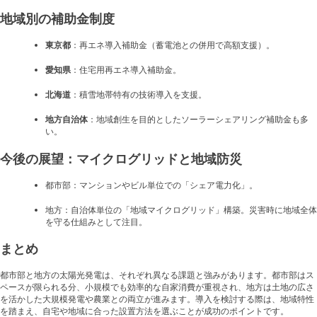
地域別の補助金制度
東京都
：再エネ導入補助金（蓄電池との併用で高額支援）。
愛知県
：住宅用再エネ導入補助金。
北海道
：積雪地帯特有の技術導入を支援。
地方自治体
：地域創生を目的としたソーラーシェアリング補助金も多
い。
今後の展望：マイクログリッドと地域防災
都市部：マンションやビル単位での「シェア電力化」。
地方：自治体単位の「地域マイクログリッド」構築。災害時に地域全体
を守る仕組みとして注目。
まとめ
都市部と地方の太陽光発電は、それぞれ異なる課題と強みがあります。都市部はス
ペースが限られる分、小規模でも効率的な自家消費が重視され、地方は土地の広さ
を活かした大規模発電や農業との両立が進みます。導入を検討する際は、地域特性
を踏まえ、自宅や地域に合った設置方法を選ぶことが成功のポイントです。