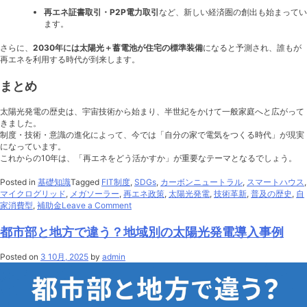
再エネ証書取引・P2P電力取引
など、新しい経済圏の創出も始まってい
ます。
さらに、
2030年には太陽光＋蓄電池が住宅の標準装備
になると予測され、誰もが
再エネを利用する時代が到来します。
まとめ
太陽光発電の歴史は、宇宙技術から始まり、半世紀をかけて一般家庭へと広がって
きました。
制度・技術・意識の進化によって、今では「自分の家で電気をつくる時代」が現実
になっています。
これからの10年は、「再エネをどう活かすか」が重要なテーマとなるでしょう。
Posted in
基礎知識
Tagged
FIT制度
,
SDGs
,
カーボンニュートラル
,
スマートハウス
,
マイクログリッド
,
メガソーラー
,
再エネ政策
,
太陽光発電
,
技術革新
,
普及の歴史
,
自
on
家消費型
,
補助金
Leave a Comment
太
陽
都市部と地方で違う？地域別の太陽光発電導入事例
光
発
Posted on
3 10月, 2025
by
admin
電
の
歴
史