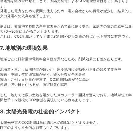
蓄電池を組み合わせることで、太陽光発電によるCO2削減効果はさらに高まりま
す。
発電した電力をためて夜間に使えるため、電力会社からの買電が減少し、結果的に
火力発電への依存も低下します。
例えば、蓄電池で昼間の余剰電力をためて夜に使う場合、家庭内の電力自給率は最
大70〜80％に上がることもあります。
これは、CO2削減だけでなく電気代削減や防災対策の観点からも非常に有効です。
7. 地域別の環境効果
地域ごとに日射量や電気料金単価が異なるため、削減効果にも差があります。
北海道・東北：日照時間が短いが、寒冷地向け高効率パネルの普及で改善中
関東・中部：年間発電量が多く、導入件数が全国最多
関西・九州：日照量が豊富で、CO2削減効果が特に高い
沖縄：強い日射があるが、塩害対策が課題
また、地方では広い土地を活かしたメガソーラー開発が進んでおり、地域単位で年
間数千トン規模のCO2削減を実現している例もあります。
8. 太陽光発電の社会的インパクト
太陽光発電のCO2削減は単に環境への貢献にとどまりません。
以下のような社会的な影響も生んでいます。