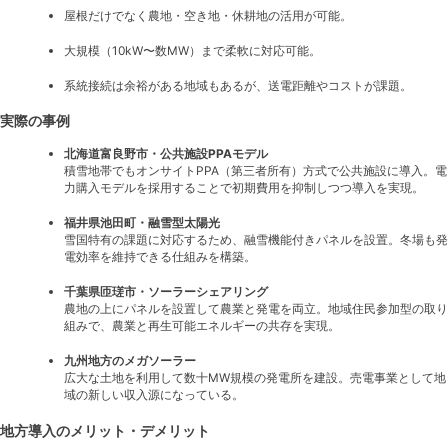
屋根だけでなく農地・空き地・休耕地の活用が可能。
大規模（10kW〜数MW）まで柔軟に対応可能。
系統接続は余裕がある地域もあるが、送電距離やコストが課題。
実際の事例
北海道富良野市・公共施設PPAモデル
積雪地帯でもオンサイトPPA（第三者所有）方式で公共施設に導入。電
力購入モデルを採用することで初期費用を抑制しつつ導入を実現。
福井県池田町・融雪型太陽光
雪国特有の課題に対応するため、融雪機能付きパネルを設置。冬場も発
電効率を維持できる仕組みを構築。
千葉県匝瑳市・ソーラーシェアリング
農地の上にパネルを設置して農業と発電を両立。地域住民参加型の取り
組みで、農業と再生可能エネルギーの共存を実現。
九州地方のメガソーラー
広大な土地を利用して数十MW規模の発電所を建設。売電事業として地
域の新しい収入源になっている。
地方導入のメリット・デメリット