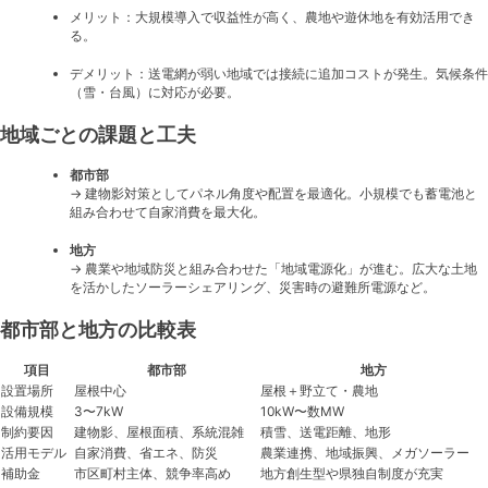
メリット：大規模導入で収益性が高く、農地や遊休地を有効活用でき
る。
デメリット：送電網が弱い地域では接続に追加コストが発生。気候条件
（雪・台風）に対応が必要。
地域ごとの課題と工夫
都市部
→ 建物影対策としてパネル角度や配置を最適化。小規模でも蓄電池と
組み合わせて自家消費を最大化。
地方
→ 農業や地域防災と組み合わせた「地域電源化」が進む。広大な土地
を活かしたソーラーシェアリング、災害時の避難所電源など。
都市部と地方の比較表
項目
都市部
地方
設置場所
屋根中心
屋根＋野立て・農地
設備規模
3〜7kW
10kW〜数MW
制約要因
建物影、屋根面積、系統混雑
積雪、送電距離、地形
活用モデル
自家消費、省エネ、防災
農業連携、地域振興、メガソーラー
補助金
市区町村主体、競争率高め
地方創生型や県独自制度が充実