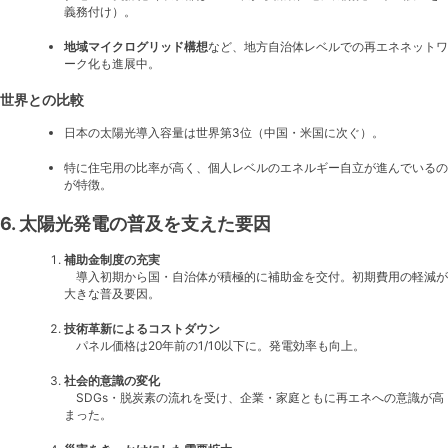
義務付け）。
地域マイクログリッド構想
など、地方自治体レベルでの再エネネットワ
ーク化も進展中。
世界との比較
日本の太陽光導入容量は世界第3位（中国・米国に次ぐ）。
特に住宅用の比率が高く、個人レベルのエネルギー自立が進んでいるの
が特徴。
6. 太陽光発電の普及を支えた要因
補助金制度の充実
導入初期から国・自治体が積極的に補助金を交付。初期費用の軽減が
大きな普及要因。
技術革新によるコストダウン
パネル価格は20年前の1/10以下に。発電効率も向上。
社会的意識の変化
SDGs・脱炭素の流れを受け、企業・家庭ともに再エネへの意識が高
まった。