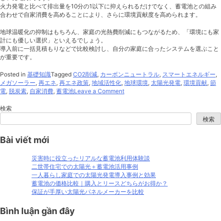
火力発電と比べて排出量を10分の1以下に抑えられるだけでなく、蓄電池との組み
合わせで自家消費を高めることにより、さらに環境貢献度を高められます。
地球温暖化の抑制はもちろん、家庭の光熱費削減にもつながるため、「環境にも家
計にも優しい選択」といえるでしょう。
導入前に一括見積もりなどで比較検討し、自分の家庭に合ったシステムを選ぶこと
が重要です。
Posted in
基礎知識
Tagged
CO2削減
,
カーボンニュートラル
,
スマートエネルギー
,
メガソーラー
,
再エネ
,
再エネ政策
,
地域活性化
,
地球環境
,
太陽光発電
,
環境貢献
,
節
on
電
,
脱炭素
,
自家消費
,
蓄電池
Leave a Comment
太
陽
検索
光
検索
発
電
Bài viết mới
と
地
球
災害時に役立ったリアルな蓄電池利用体験談
環
二世帯住宅での太陽光＋蓄電池活用事例
境
一人暮らし家庭での太陽光発電導入事例と効果
｜
蓄電池の価格比較｜購入とリースどちらがお得か？
CO2
保証が手厚い太陽光パネルメーカーを比較
削
減
Bình luận gần đây
効