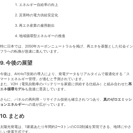
エネルギー自給率の向上
災害時の電力供給安定化
再エネ産業の雇用創出
地域循環型エネルギーの推進
特に日本では、2050年カーボンニュートラルを掲げ、再エネを基盤とした社会イン
フラへの転換が急速に進んでいます。
9. 今後の展望
今後は、AIやIoT技術の導入により、発電データをリアルタイムで最適化する「ス
マートエネルギー管理」が進むと予測されています。
また、V2H（電気自動車のバッテリーを家庭に供給する仕組み）と組み合わせた
再
エネ循環モデル
も急速に普及しています。
さらに、パネルの再利用・リサイクル技術も確立されつつあり、
真のゼロエミッシ
ョンエネルギー
への道が広がっています。
10. まとめ
太陽光発電は、1家庭あたり年間約2〜3トンのCO2削減を実現できる、地球にやさ
しい発電方式です。