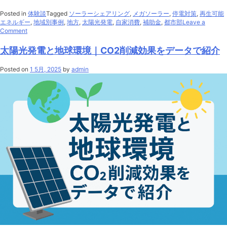
Posted in
体験談
Tagged
ソーラーシェアリング
,
メガソーラー
,
停電対策
,
再生可能
エネルギー
,
地域別事例
,
地方
,
太陽光発電
,
自家消費
,
補助金
,
都市部
Leave a
on
Comment
都
市
太陽光発電と地球環境｜CO2削減効果をデータで紹介
部
と
Posted on
1 5月, 2025
by
admin
地
方
で
違
う？
地
域
別
の
太
陽
光
発
電
導
入
事
例