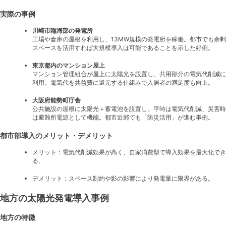
実際の事例
川崎市臨海部の発電所
工場や倉庫の屋根を利用し、13MW規模の発電所を稼働。都市でも余剰
スペースを活用すれば大規模導入は可能であることを示した好例。
東京都内のマンション屋上
マンション管理組合が屋上に太陽光を設置し、共用部分の電気代削減に
利用。電気代を共益費に還元する仕組みで入居者の満足度も向上。
大阪府能勢町庁舎
公共施設の屋根に太陽光＋蓄電池を設置し、平時は電気代削減、災害時
は避難所電源として機能。都市近郊でも「防災活用」が進む事例。
都市部導入のメリット・デメリット
メリット：電気代削減効果が高く、自家消費型で導入効果を最大化でき
る。
デメリット：スペース制約や影の影響により発電量に限界がある。
地方の太陽光発電導入事例
地方の特徴