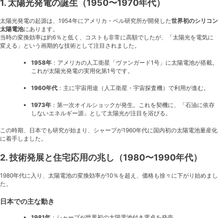
1. 太陽光発電の誕生（1950〜1970年代）
太陽光発電の起源は、1954年にアメリカ・ベル研究所が開発した
世界初のシリコン
太陽電池
にあります。
当時の変換効率は約6％と低く、コストも非常に高額でしたが、「太陽光を電気に
変える」という画期的な技術として注目されました。
1958年
：アメリカの人工衛星「ヴァンガード1号」に太陽電池が搭載。
これが太陽光発電の実用化第1号です。
1960年代
：主に宇宙用途（人工衛星・宇宙探査機）で利用が進む。
1973年
：第一次オイルショックが発生。これを契機に、「石油に依存
しないエネルギー源」として太陽光が注目を浴びる。
この時期、日本でも研究が始まり、シャープが1960年代に国内初の太陽電池量産化
に着手しました。
2. 技術発展と住宅応用の兆し（1980〜1990年代）
1980年代に入り、太陽電池の変換効率が10％を超え、価格も徐々に下がり始めまし
た。
日本での主な動き
1981年
：シャープが世界初の太陽電池付き電卓を発売。