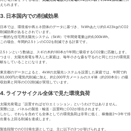
えられます。
3. 日本国内での削減効果
日本では、環境省や再エネ団体のデータに基づき、1kWhあたり約0.423kgのCO2
削減効果があるとされています。
一般的な住宅用太陽光システム（5kW）で年間発電量は約6,000kWh。
この場合、年間約2.5トンのCO2を削減できる計算です。
2.5トンという数値は、スギの木約180本が1年間に吸収するCO2量に匹敵します。
つまり、太陽光発電を導入した家庭は、毎年小さな森を守るのと同じだけの環境貢
献をしていることになります。
東京都のデータによると、4kWの太陽光システムを設置した家庭では、年間で約
93,000円の電気代削減に加え、約2,000平方メートルのスギ林（約200本分）の吸
収効果と同等のCO2削減が実現しています。
4. ライフサイクル全体で見た環境負荷
太陽光発電は「設置すればゼロエミッション」というわけではありません。
実際には、パネルの製造・輸送・設置時にCO2が排出されます。
しかし、それらを含めても全体としての環境負荷は非常に低く、稼働後2〜3年で排
出量を上回る削減を達成します。
製造段階でのCO2発生源としては、主に以下の3つが挙げられます。