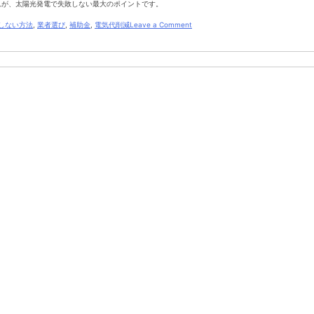
れが、太陽光発電で失敗しない最大のポイントです。
on
しない方法
,
業者選び
,
補助金
,
電気代削減
Leave a Comment
太
陽
光
で
失
敗
し
な
い
た
め
の
チ
ェ
ッ
ク
リ
ス
ト
【初
心
者
必
見】