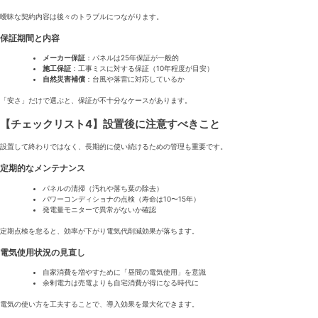
曖昧な契約内容は後々のトラブルにつながります。
保証期間と内容
メーカー保証
：パネルは25年保証が一般的
施工保証
：工事ミスに対する保証（10年程度が目安）
自然災害補償
：台風や落雷に対応しているか
「安さ」だけで選ぶと、保証が不十分なケースがあります。
【チェックリスト4】設置後に注意すべきこと
設置して終わりではなく、長期的に使い続けるための管理も重要です。
定期的なメンテナンス
パネルの清掃（汚れや落ち葉の除去）
パワーコンディショナの点検（寿命は10〜15年）
発電量モニターで異常がないか確認
定期点検を怠ると、効率が下がり電気代削減効果が落ちます。
電気使用状況の見直し
自家消費を増やすために「昼間の電気使用」を意識
余剰電力は売電よりも自宅消費が得になる時代に
電気の使い方を工夫することで、導入効果を最大化できます。