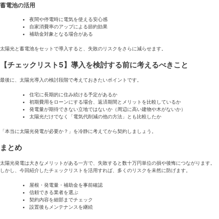
蓄電池の活用
夜間や停電時に電気を使える安心感
自家消費率のアップによる節約効果
補助金対象となる場合がある
太陽光と蓄電池をセットで導入すると、失敗のリスクをさらに減らせます。
【チェックリスト5】導入を検討する前に考えるべきこと
最後に、太陽光導入の検討段階で考えておきたいポイントです。
住宅に長期的に住み続ける予定があるか
初期費用をローンにする場合、返済期間とメリットを比較しているか
発電量が期待できない立地ではないか（周辺に高い建物や木がないか）
太陽光だけでなく「電気代削減の他の方法」とも比較したか
「本当に太陽光発電が必要か？」を冷静に考えてから契約しましょう。
まとめ
太陽光発電は大きなメリットがある一方で、失敗すると数十万円単位の損や後悔につながります。
しかし、今回紹介したチェックリストを活用すれば、多くのリスクを未然に防げます。
屋根・発電量・補助金を事前確認
信頼できる業者を選ぶ
契約内容を細部までチェック
設置後もメンテナンスを継続