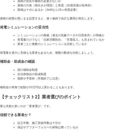
屋根の劣化や修繕の必要がないか
屋根の方角（南向きが理想）と角度（30度前後が効率的）
面積は十分にあるか（5kWなら25㎡程度必要）
屋根の状態が悪いまま設置すると、後々修繕で余計な費用が発生します。
発電シミュレーションの妥当性
シミュレーションの根拠（過去の気象データや日照条件）が明確か
発電量だけでなく「自家消費割合」「売電収入」も含まれているか
業者ごとに複数のシミュレーションを比較しているか
発電量を過大に見積もる業者もあるため、複数の数値を比較しましょう。
補助金・助成金の確認
国の補助金制度
自治体独自の助成制度
期限や予算枠（早期終了に注意）
補助金の有無で総額が20万円以上変わることもあります。
【チェックリスト2】業者選びのポイント
最も失敗が多いのが「業者選び」です。
信頼できる業者か？
設立年数、施工実績件数は十分か
保証やアフターフォローの体制は整っているか