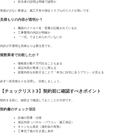
担当者の説明は明確で誠実か
実績が少ない業者は、施工不良や保証トラブルのリスクが高いです。
見積もりの内容が透明か？
機器のメーカー名・型番が記載されているか
工事費用の内訳が明確か
「一式」でまとめられていないか
内訳が不透明な見積もりは要注意です。
複数業者で比較したか？
価格差が数十万円出ることもある
保証内容が業者ごとに異なる
提案内容を比較することで「本当に自宅に合うプラン」が見える
必ず一括見積もりを活用し、比較しましょう。
【チェックリスト3】契約前に確認すべきポイント
契約する前に、細部まで確認しておくことが大切です。
契約書のチェック項目
設備の型番・仕様
保証内容（パネル・パワコン・施工保証）
キャンセル規定（違約金の有無）
工事完了後の引き渡し条件