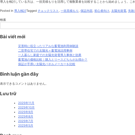
導入を検討している方は、一括見積もりを活用して複数業者を比較することから始めましょう。こ
Posted in
導入検討
Tagged
チェックリスト
,
一括見積もり
,
保証内容
,
初心者向け
,
太陽光発電
,
失敗
検索
Bài viết mới
災害時に役立ったリアルな蓄電池利用体験談
二世帯住宅での太陽光＋蓄電池活用事例
一人暮らし家庭での太陽光発電導入事例と効果
蓄電池の価格比較｜購入とリースどちらがお得か？
保証が手厚い太陽光パネルメーカーを比較
Bình luận gần đây
表示できるコメントはありません。
Lưu trữ
2025年11月
2025年10月
2025年9月
2025年8月
2025年7月
2025年5月