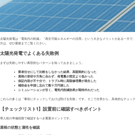
太陽光発電は「電気代の削減」「再生可能エネルギーの活用」という大きなメリットがある一方で
方は、ぜひ最後までご覧ください。
太陽光発電でよくある失敗例
まずは失敗しやすい典型的なパターンを知っておきましょう。
業者任せにして比較をしなかった結果、高額契約になった
屋根の形状や方角に合わず、発電量が想定より低かった
保証内容が不十分で、トラブル時に高額修理費が発生した
補助金を申請し忘れて数十万円損した
シミュレーションが甘く、電気代削減効果が期待外れだった
これらの多くは「事前にチェックしておけば防げる失敗」です。そこで次章から、具体的なチェッ
【チェックリスト1】設置前に確認すべきポイント
導入前の準備段階で確認するべき重要ポイントです。
屋根の状態と適性を確認