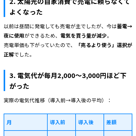
2. 太陽光の自家消費で売電に頼らなくて
よくなった
以前は昼間に発電しても売電が主でしたが、今は
蓄電→
夜に使用
ができるため、
電気を買う量が減少
。
売電単価も下がっていたので、
「売るより使う」選択が
正解
でした。
3. 電気代が毎月2,000〜3,000円ほど下
がった
実際の電気代推移（導入前→導入後の平均）：
月
導入前
導入後
差額